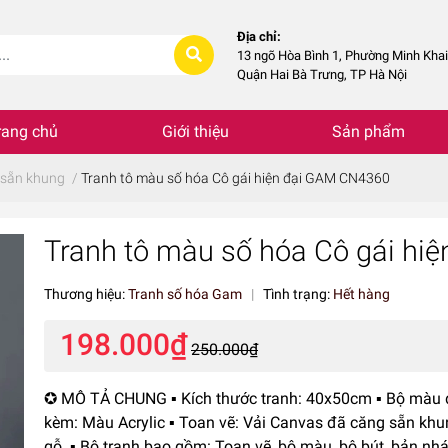
Địa chỉ:
13 ngõ Hòa Bình 1, Phường Minh Khai
Quận Hai Bà Trưng, TP Hà Nội
rang chủ
Giới thiệu
Sản phẩm
 sẵn khung
/
Tranh tô màu số hóa Cô gái hiện đại GAM CN4360
Tranh tô màu số hóa Cô gái hi
Thương hiệu:
Tranh số hóa Gam
|
Tình trạng:
Hết hàng
198.000₫
250.000₫
✪ MÔ TẢ CHUNG ▪️ Kích thước tranh: 40x50cm ▪️ Bộ màu 
kèm: Màu Acrylic ▪️ Toan vẽ: Vải Canvas đã căng sẵn kh
gỗ. ▪️ Bộ tranh bao gồm: Toan vẽ, bộ màu, bộ bút, bản nhá