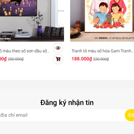
ô màu theo số sơn dầu số
Tranh tô màu số hóa Gam Tranh
m Đèn lồng tình yêu TY4070
gia đình hạnh phúc cute đơn giản
00₫
188.000₫
250.000₫
220.000₫
dễ vẽ GD0935 Happy family
Đăng ký nhận tin
Đă