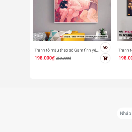
Tranh tô màu theo số Gam tình yêu
Tranh t
đôi lứa TY4248
hóa Ga
198.000₫
198.0
250.000₫