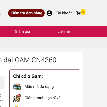
0
Kiểm tra đơn hàng
Tài khoản
,
Giảm giá
Liên hệ
ện đại GAM CN4360
Chỉ có ở Gam:
Mẫu mã đa dạng
đi
Giống tranh họa sĩ vẽ
ung
p,