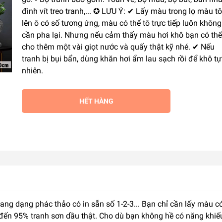
đinh vít treo tranh,... ✪ LƯU Ý: ✔ Lấy màu trong lọ màu tô
lên ô có số tương ứng, màu có thể tô trực tiếp luôn không
cần pha lại. Nhưng nếu cảm thấy màu hơi khô bạn có thể
cho thêm một vài giọt nước và quấy thật kỹ nhé. ✔ Nếu
tranh bị bụi bẩn, dùng khăn hơi ẩm lau sạch rồi để khô tự
nhiên.
HẾT HÀNG
sang dạng phác thảo có in sẵn số 1-2-3... Bạn chỉ cần lấy màu
 đến 95% tranh sơn dầu thật. Cho dù bạn không hề có năng khiế