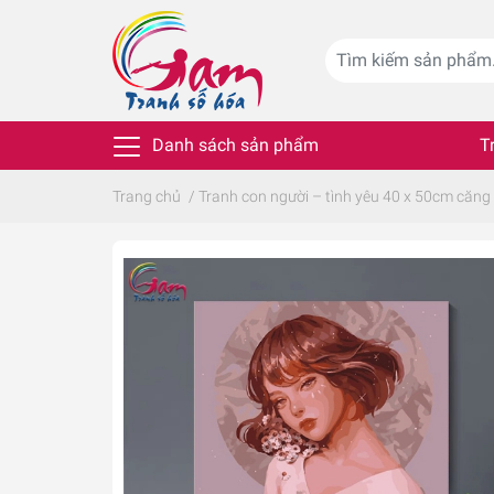
Danh sách sản phẩm
T
Trang chủ
/
Tranh con người – tình yêu 40 x 50cm căng