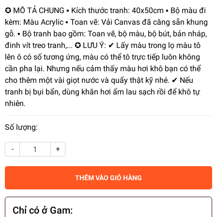
✪ MÔ TẢ CHUNG ▪️ Kích thước tranh: 40x50cm ▪️ Bộ màu đi
kèm: Màu Acrylic ▪️ Toan vẽ: Vải Canvas đã căng sẵn khung
gỗ. ▪️ Bộ tranh bao gồm: Toan vẽ, bộ màu, bộ bút, bản nháp,
đinh vít treo tranh,... ✪ LƯU Ý: ✔ Lấy màu trong lọ màu tô
lên ô có số tương ứng, màu có thể tô trực tiếp luôn không
cần pha lại. Nhưng nếu cảm thấy màu hơi khô bạn có thể
cho thêm một vài giọt nước và quấy thật kỹ nhé. ✔ Nếu
tranh bị bụi bẩn, dùng khăn hơi ẩm lau sạch rồi để khô tự
nhiên.
Số lượng:
-
+
THÊM VÀO GIỎ HÀNG
Chỉ có ở Gam: