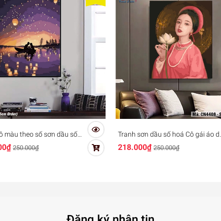
ô màu theo số sơn dầu số
Tranh sơn dầu số hoá Cô gái áo d
m Đèn lồng tình yêu TY4070
hoa sen CN4408
00₫
218.000₫
250.000₫
250.000₫
Đăng ký nhận tin