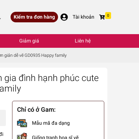
0
Kiểm tra đơn hàng
Tài khoản
,
Giảm giá
Liên hệ
ơn giản dễ vẽ GD0935 Happy family
 gia đình hạnh phúc cute
amily
Chỉ có ở Gam:
Mẫu mã đa dạng
đi
Giống tranh họa sĩ vẽ