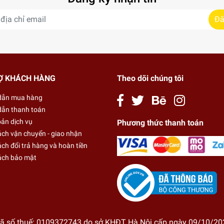
Đă
Ợ KHÁCH HÀNG
Theo dõi chúng tôi
dẫn mua hàng
ẫn thanh toán
oản dịch vụ
Phương thức thanh toán
ách vận chuyển - giao nhận
ch đổi trả hàng và hoàn tiền
ách bảo mật
ã số thuế: 0109372743 do sở KHĐT Hà Nội cấp ngày 09/10/20