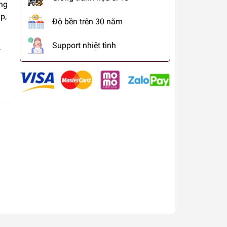
ung
p,
Độ bền trên 30 năm
Support nhiệt tình