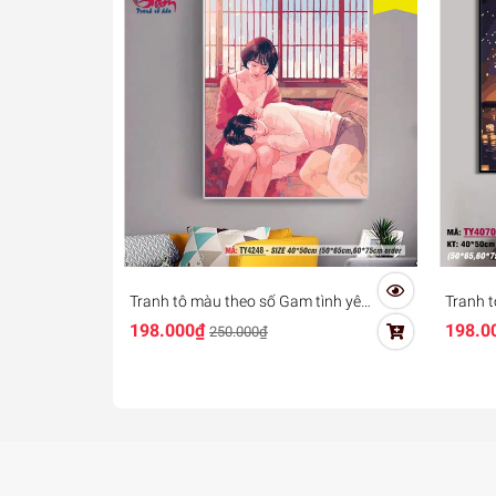
Tranh tô màu theo số Gam tình yêu
Tranh t
đôi lứa TY4248
hóa Ga
198.000₫
198.0
250.000₫