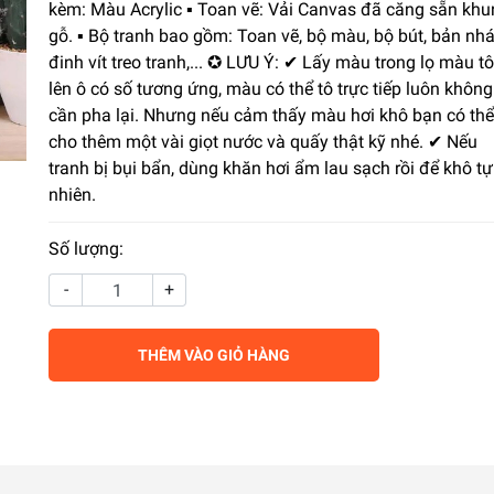
kèm: Màu Acrylic ▪️ Toan vẽ: Vải Canvas đã căng sẵn kh
gỗ. ▪️ Bộ tranh bao gồm: Toan vẽ, bộ màu, bộ bút, bản nhá
đinh vít treo tranh,... ✪ LƯU Ý: ✔ Lấy màu trong lọ màu tô
lên ô có số tương ứng, màu có thể tô trực tiếp luôn không
cần pha lại. Nhưng nếu cảm thấy màu hơi khô bạn có thể
cho thêm một vài giọt nước và quấy thật kỹ nhé. ✔ Nếu
tranh bị bụi bẩn, dùng khăn hơi ẩm lau sạch rồi để khô tự
nhiên.
Số lượng:
-
+
THÊM VÀO GIỎ HÀNG