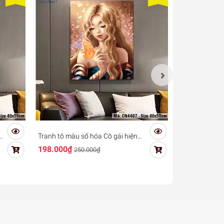
ài
Tranh tô màu số hóa Cô gái hiện
Tranh sơn dầu
đại GAM CN4360
trang Việt p
198.000₫
198.000₫
250.000₫
25