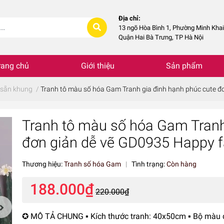
Địa chỉ:
13 ngõ Hòa Bình 1, Phường Minh Khai
Quận Hai Bà Trưng, TP Hà Nội
rang chủ
Giới thiệu
Sản phẩm
 sẵn khung
/
Tranh tô màu số hóa Gam Tranh gia đình hạnh phúc cute đ
Tranh tô màu số hóa Gam Tranh
đơn giản dễ vẽ GD0935 Happy f
Thương hiệu:
Tranh số hóa Gam
|
Tình trạng:
Còn hàng
188.000₫
220.000₫
✪ MÔ TẢ CHUNG ▪️ Kích thước tranh: 40x50cm ▪️ Bộ màu 