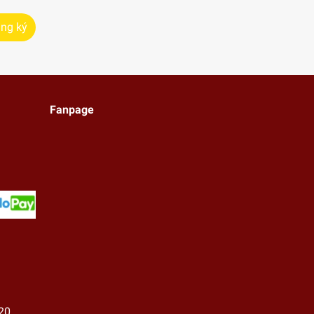
ng ký
Fanpage
20