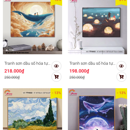
Tranh sơn dầu số hóa tự
Tranh sơn dầu số hóa tự
tô màu Tranh trừu tượng
tô màu Gam trừu tượng
218.000₫
198.000₫
cá voi xanh TT4105
Thuyền ánh sáng TT4043
250.000₫
250.000₫
- 13%
- 13%