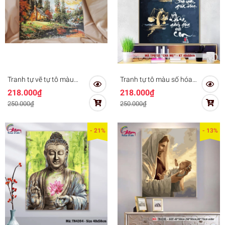
Tranh tự vẽ tự tô màu
Tranh tự tô màu số hóa
theo số Gam phong cảnh
Gam thư pháp Việt Cha
218.000₫
218.000₫
mùa thu lá vàng
mẹ mã TP0732
250.000₫
250.000₫
PC0017B - TQ0385 -
PC0870
- 21%
- 13%