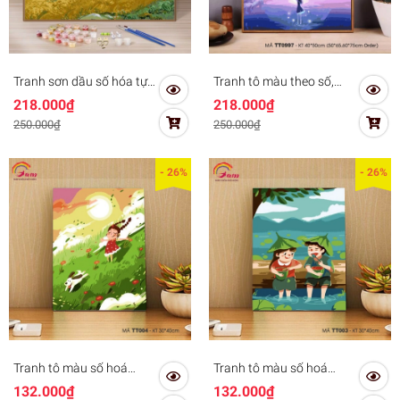
Tranh sơn dầu số hóa tự
Tranh tô màu theo số,
tô màu Gam trừu tượng
tranh số hóa Gam
218.000₫
218.000₫
Van gogh Đồng lúa mì và
TT0997
250.000₫
250.000₫
cây bách TT4023
- 26%
- 26%
Tranh tô màu số hoá
Tranh tô màu số hoá
Gam TT00 căng sẵn
Gam TT00 căng sẵn
132.000₫
132.000₫