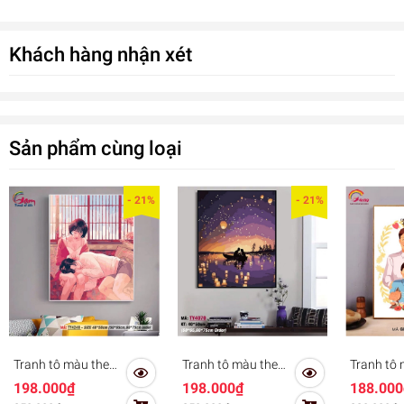
Khách hàng nhận xét
Sản phẩm cùng loại
- 21%
- 21%
Tranh tô màu theo
Tranh tô màu theo
Tranh tô
số Gam tình yêu
số sơn dầu số hóa
hóa Gam 
198.000₫
198.000₫
188.000
đôi lứa TY4248
Gam Đèn lồng tình
đình hạn