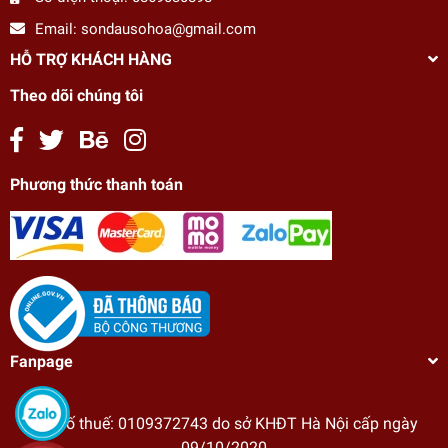
Email:
sondausohoa@gmail.com
HỖ TRỢ KHÁCH HÀNG
Theo dõi chúng tôi
Phương thức thanh toán
Fanpage
Tranh tô màu theo số Gam cô gái hoa CN4180
198.000₫
Mã số thuế: 0109372743 do sở KHĐT Hà Nội cấp ngày
undefined
09/10/2020