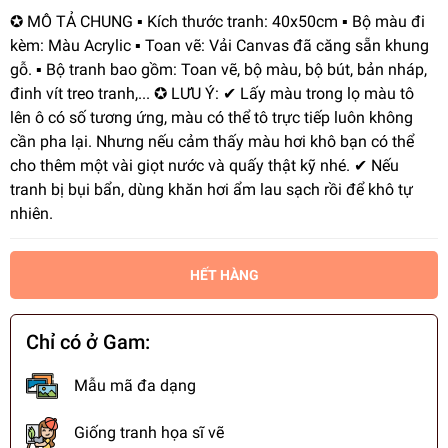
✪ MÔ TẢ CHUNG ▪️ Kích thước tranh: 40x50cm ▪️ Bộ màu đi
kèm: Màu Acrylic ▪️ Toan vẽ: Vải Canvas đã căng sẵn khung
gỗ. ▪️ Bộ tranh bao gồm: Toan vẽ, bộ màu, bộ bút, bản nháp,
đinh vít treo tranh,... ✪ LƯU Ý: ✔ Lấy màu trong lọ màu tô
lên ô có số tương ứng, màu có thể tô trực tiếp luôn không
cần pha lại. Nhưng nếu cảm thấy màu hơi khô bạn có thể
cho thêm một vài giọt nước và quấy thật kỹ nhé. ✔ Nếu
tranh bị bụi bẩn, dùng khăn hơi ẩm lau sạch rồi để khô tự
nhiên.
HẾT HÀNG
Chỉ có ở Gam:
Mẫu mã đa dạng
Giống tranh họa sĩ vẽ