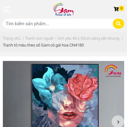
0
Trang chủ
/
Tranh con người – tình yêu 40 x 50cm căng sẵn khung
/
Tranh tô màu theo số Gam cô gái hoa CN4180