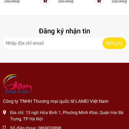
250.000₫
250.000₫
220.000₫
yêu TY4070
cute đơn 
GD0935 
family
Đăng ký nhận tin
Đăng ký
Công ty TNHH Thương mại quốc tế LAMEI Việt Nam
Địa chỉ:
13 ngõ Hòa Bình 1, Phường Minh Khai, Quận Hai Bà
Trưng, TP Hà Nội
Số điện thoại:
0869030898