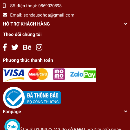
Số điện thoại:
0869030898
Email:
sondausohoa@gmail.com
HỖ TRỢ KHÁCH HÀNG
Theo dõi chúng tôi
Phương thức thanh toán
Fanpage
Tranh tô màu theo số Gam cô gái và hoa hồng
CN4081
Mã số thuế: 0109372743 do sở KHĐT Hà Nội cấp ngày