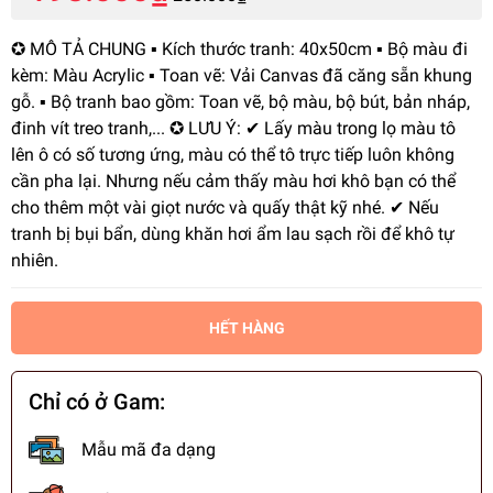
✪ MÔ TẢ CHUNG ▪️ Kích thước tranh: 40x50cm ▪️ Bộ màu đi
kèm: Màu Acrylic ▪️ Toan vẽ: Vải Canvas đã căng sẵn khung
gỗ. ▪️ Bộ tranh bao gồm: Toan vẽ, bộ màu, bộ bút, bản nháp,
đinh vít treo tranh,... ✪ LƯU Ý: ✔ Lấy màu trong lọ màu tô
lên ô có số tương ứng, màu có thể tô trực tiếp luôn không
cần pha lại. Nhưng nếu cảm thấy màu hơi khô bạn có thể
cho thêm một vài giọt nước và quấy thật kỹ nhé. ✔ Nếu
tranh bị bụi bẩn, dùng khăn hơi ẩm lau sạch rồi để khô tự
nhiên.
HẾT HÀNG
Chỉ có ở Gam:
Mẫu mã đa dạng