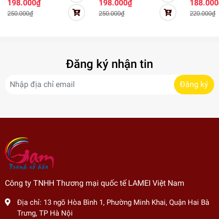
198.000₫
198.000₫
188.000
đôi lứa TY4248
Gam Đèn lồng tình
đình hạn
250.000₫
250.000₫
220.000₫
yêu TY4070
cute đơn 
GD0935 
family
Đăng ký nhận tin
Đăng ký
Công ty TNHH Thương mại quốc tế LAMEI Việt Nam
Địa chỉ:
13 ngõ Hòa Bình 1, Phường Minh Khai, Quận Hai Bà
Trưng, TP Hà Nội