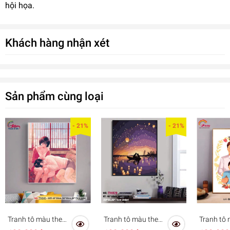
hội họa.
Khách hàng nhận xét
Sản phẩm cùng loại
- 21%
- 21%
Tranh tô màu theo
Tranh tô màu theo
Tranh tô
số Gam tình yêu
số sơn dầu số hóa
hóa Gam 