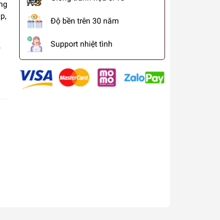
ung
p,
Độ bền trên 30 năm
Support nhiệt tình