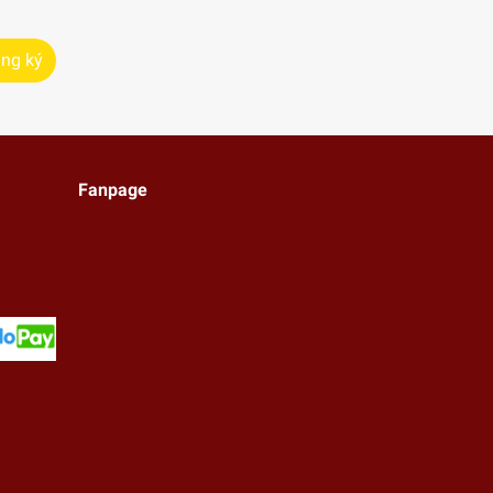
ng ký
Fanpage