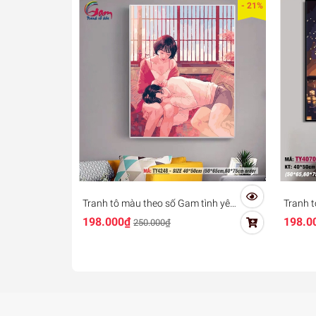
- 21%
Tranh tô màu theo số Gam tình yêu
Tranh t
đôi lứa TY4248
hóa Ga
198.000₫
198.0
250.000₫