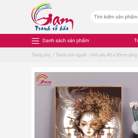
Danh sách sản phẩm
T
Trang chủ
/
Tranh con người – tình yêu 40 x 50cm căng