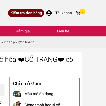
0
Kiểm tra đơn hàng
Tài khoản
,
Giảm giá
Liên hệ
i nữ thần phượng hoàng
 số hóa ❤️CỔ TRANG❤️ cô
Chỉ có ở Gam:
Mẫu mã đa dạng
đi
Giống tranh họa sĩ vẽ