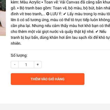
kèm: Màu Acrylic ▪️ Toan vẽ: Vải Canvas đã căng sẵn kh
gỗ. ▪️ Bộ tranh bao gồm: Toan vẽ, bộ màu, bộ bút, bản nhá
đinh vít treo tranh,... ✪ LƯU Ý: ✔ Lấy màu trong lọ màu tô
lên ô có số tương ứng, màu có thể tô trực tiếp luôn không
cần pha lại. Nhưng nếu cảm thấy màu hơi khô bạn có thể
cho thêm một vài giọt nước và quấy thật kỹ nhé. ✔ Nếu
tranh bị bụi bẩn, dùng khăn hơi ẩm lau sạch rồi để khô tự
nhiên.
Số lượng:
-
+
THÊM VÀO GIỎ HÀNG