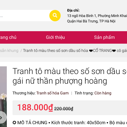
Địa chỉ:
13 ngõ Hòa Bình 1, Phường Minh Khai
Quận Hai Bà Trưng, TP Hà Nội
rang chủ
Giới thiệu
Sản phẩm
 sẵn khung
/
Tranh tô màu theo số sơn dầu số hóa ❤️CỔ TRANG❤️ cô gá
Tranh tô màu theo số sơn dầu
gái nữ thần phượng hoàng
Thương hiệu:
Tranh số hóa Gam
|
Tình trạng:
Còn hàng
188.000₫
220.000₫
✪ MÔ TẢ CHUNG ▪️ Kích thước tranh: 40x50cm ▪️ Bộ màu 