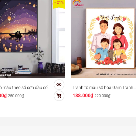
- 21%
ô màu theo số sơn dầu số
Tranh tô màu số hóa Gam Tranh
m Đèn lồng tình yêu TY4070
gia đình hạnh phúc cute đơn giản
00₫
188.000₫
250.000₫
220.000₫
dễ vẽ GD0935 Happy family