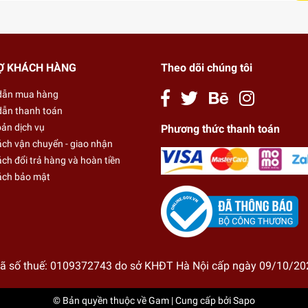
Ợ KHÁCH HÀNG
Theo dõi chúng tôi
dẫn mua hàng
ẫn thanh toán
oản dịch vụ
Phương thức thanh toán
ách vận chuyển - giao nhận
ch đổi trả hàng và hoàn tiền
ách bảo mật
ã số thuế: 0109372743 do sở KHĐT Hà Nội cấp ngày 09/10/20
© Bản quyền thuộc về
Gam
| Cung cấp bởi
Sapo