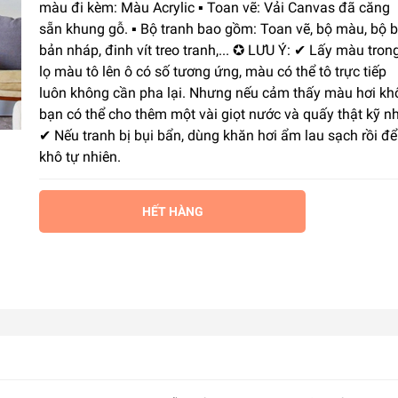
màu đi kèm: Màu Acrylic ▪️ Toan vẽ: Vải Canvas đã căng
sẵn khung gỗ. ▪️ Bộ tranh bao gồm: Toan vẽ, bộ màu, bộ b
bản nháp, đinh vít treo tranh,... ✪ LƯU Ý: ✔ Lấy màu tron
lọ màu tô lên ô có số tương ứng, màu có thể tô trực tiếp
luôn không cần pha lại. Nhưng nếu cảm thấy màu hơi kh
bạn có thể cho thêm một vài giọt nước và quấy thật kỹ nh
✔ Nếu tranh bị bụi bẩn, dùng khăn hơi ẩm lau sạch rồi để
khô tự nhiên.
HẾT HÀNG