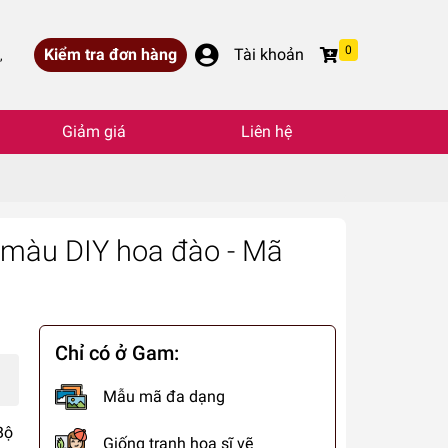
0
Kiểm tra đơn hàng
Tài khoản
,
Giảm giá
Liên hệ
ô màu DIY hoa đào - Mã
Chỉ có ở Gam:
Mẫu mã đa dạng
Bộ
Giống tranh họa sĩ vẽ