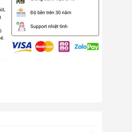
út,
Độ bền trên 30 năm
g
Support nhiệt tình
ô
é.