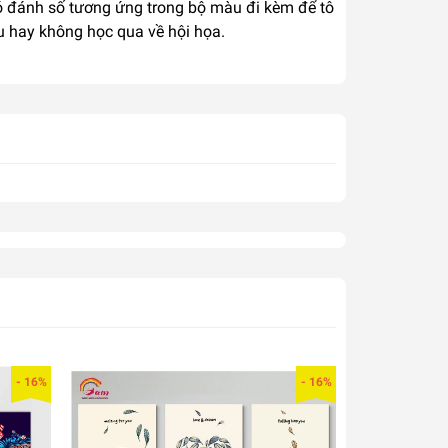
 có đánh số tương ứng trong bộ màu đi kèm để tô
u hay không học qua về hội họa.
- 16%
- 16%