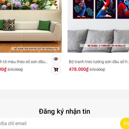
h tô màu theo số sơn dầu
Bộ tranh treo tường sơn dầu số h
 Hoa mẫu đơn Tranh Hoa
tự vẽ - Mã TQ1003S Thôn nữ
00₫
478.000₫
570.000₫
570.000₫
hú quý mã HL1016
Đăng ký nhận tin
Đă