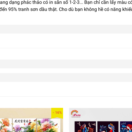
sang dạng phác thảo có in sẵn số 1-2-3... Bạn chỉ cần lấy màu
 đến 95% tranh sơn dầu thật. Cho dù bạn không hề có năng khiế
- 16%