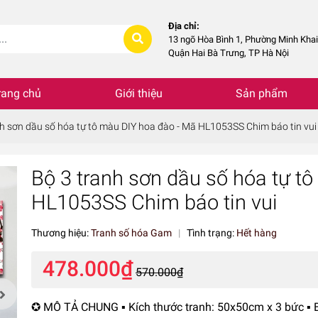
Địa chỉ:
13 ngõ Hòa Bình 1, Phường Minh Khai
Quận Hai Bà Trưng, TP Hà Nội
rang chủ
Giới thiệu
Sản phẩm
nh sơn dầu số hóa tự tô màu DIY hoa đào - Mã HL1053SS Chim báo tin vui
Bộ 3 tranh sơn dầu số hóa tự t
HL1053SS Chim báo tin vui
Thương hiệu:
Tranh số hóa Gam
|
Tình trạng:
Hết hàng
478.000₫
570.000₫
✪ MÔ TẢ CHUNG ▪️ Kích thước tranh: 50x50cm x 3 bức ▪️ 