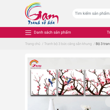
Danh sách sản phẩm
T
Trang chủ
/
Tranh bộ 3 bức căng sẵn khung
/
Bộ 3 tra