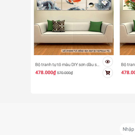
Bộ tranh tự tô màu DIY sơn dầu số
Bộ tran
hóa - Mã DV1055 Cửu ngư quần hội
số hóa
478.000₫
478.0
570.000₫
khai p