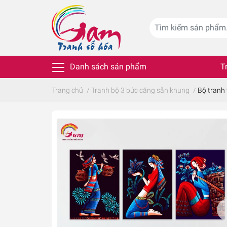
Danh sách sản phẩm
T
Trang chủ
/
Tranh bộ 3 bức căng sẵn khung
/
Bộ tranh