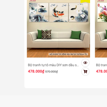
Bộ tranh tự tô màu DIY sơn dầu số
Bộ tran
hóa - Mã DV1055 Cửu ngư quần hội
số hóa
478.000₫
478.0
570.000₫
khai p