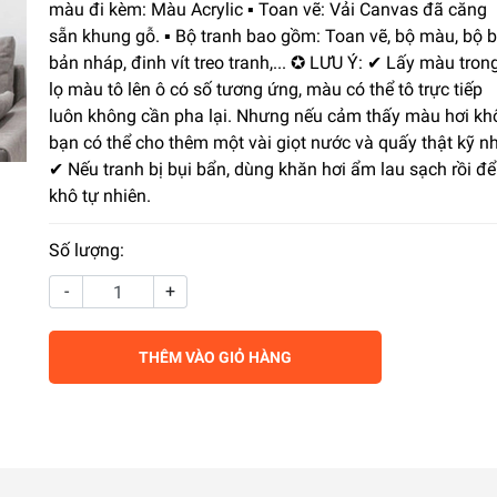
màu đi kèm: Màu Acrylic ▪️ Toan vẽ: Vải Canvas đã căng
sẵn khung gỗ. ▪️ Bộ tranh bao gồm: Toan vẽ, bộ màu, bộ b
bản nháp, đinh vít treo tranh,... ✪ LƯU Ý: ✔ Lấy màu tron
lọ màu tô lên ô có số tương ứng, màu có thể tô trực tiếp
luôn không cần pha lại. Nhưng nếu cảm thấy màu hơi kh
bạn có thể cho thêm một vài giọt nước và quấy thật kỹ nh
✔ Nếu tranh bị bụi bẩn, dùng khăn hơi ẩm lau sạch rồi để
khô tự nhiên.
Số lượng:
-
+
THÊM VÀO GIỎ HÀNG