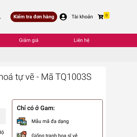
0
Kiểm tra đơn hàng
Tài khoản
,
Giảm giá
Liên hệ
 hoá tự vẽ - Mã TQ1003S
Chỉ có ở Gam:
Mẫu mã đa dạng
Bộ
Giống tranh họa sĩ vẽ