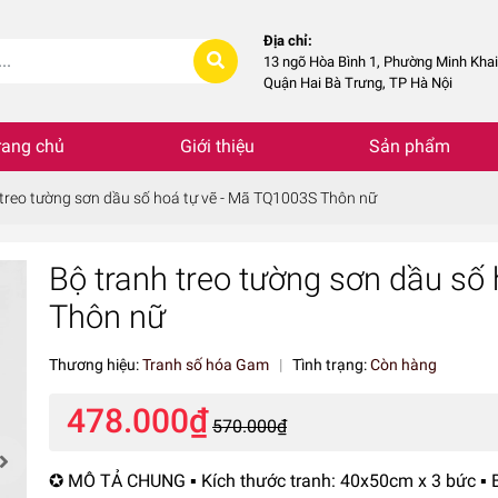
Địa chỉ:
13 ngõ Hòa Bình 1, Phường Minh Khai
Quận Hai Bà Trưng, TP Hà Nội
rang chủ
Giới thiệu
Sản phẩm
 treo tường sơn dầu số hoá tự vẽ - Mã TQ1003S Thôn nữ
Bộ tranh treo tường sơn dầu số
Thôn nữ
Thương hiệu:
Tranh số hóa Gam
|
Tình trạng:
Còn hàng
478.000₫
570.000₫
✪ MÔ TẢ CHUNG ▪️ Kích thước tranh: 40x50cm x 3 bức ▪️ 