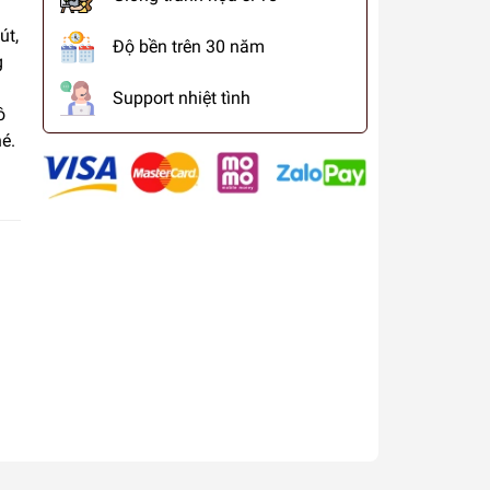
út,
Độ bền trên 30 năm
g
Support nhiệt tình
ô
é.