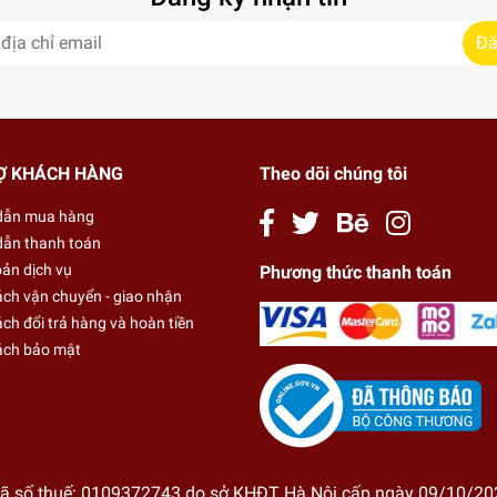
Đă
Ợ KHÁCH HÀNG
Theo dõi chúng tôi
dẫn mua hàng
ẫn thanh toán
oản dịch vụ
Phương thức thanh toán
ách vận chuyển - giao nhận
ch đổi trả hàng và hoàn tiền
ách bảo mật
ã số thuế: 0109372743 do sở KHĐT Hà Nội cấp ngày 09/10/20