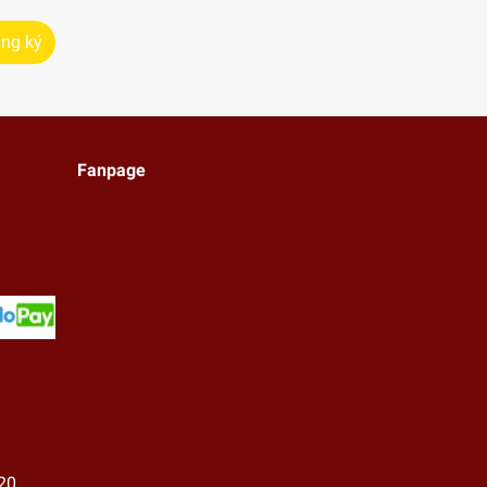
ng ký
Fanpage
20