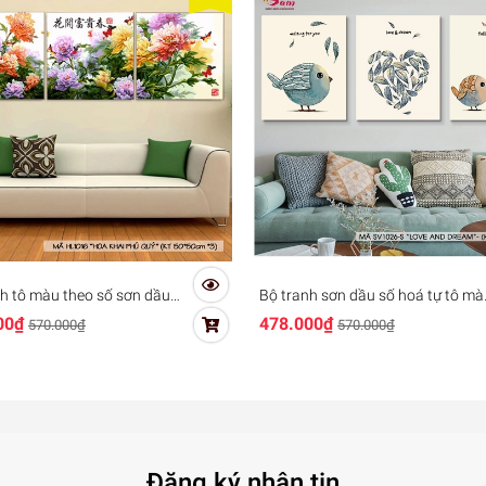
h tô màu theo số sơn dầu
Bộ tranh sơn dầu số hoá tự tô mà
 Hoa mẫu đơn Tranh Hoa
DIY trang trí đơn giản hiện đại - M
00₫
478.000₫
570.000₫
570.000₫
hú quý mã HL1016
SV1026S Chim tình yêu Love and
Dream
Đăng ký nhận tin