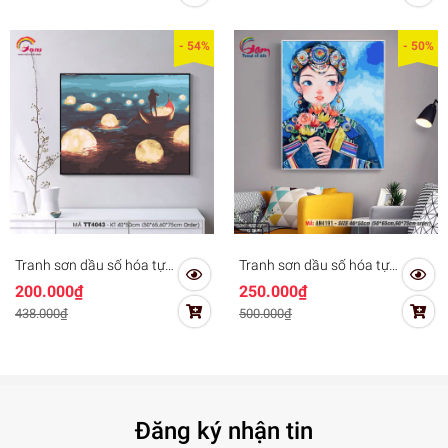
KHUNG
KHUNG
- 54%
- 50%
Tranh sơn dầu số hóa tự
Tranh sơn dầu số hóa tự
tô màu Gam khổ lớn
tô màu Gam AN4191 khổ
200.000₫
250.000₫
60x75cm căng sẵn (Hàng
lớn 60x75cm căng sẵn
438.000₫
500.000₫
đặt trước) - Khổ 40x50cm
(Hàng đặt trước)
- 40x50cm căng khung
Đăng ký nhận tin