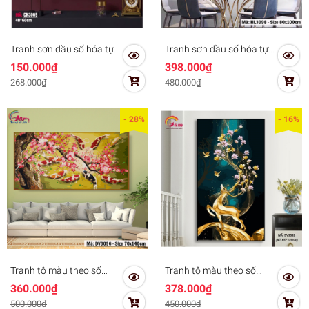
Tranh sơn dầu số hóa tự
Tranh sơn dầu số hóa tự
tô Gam CN3069
tô Gam HL3098 khổ lớn
150.000₫
398.000₫
40x60cm KHUNG TỰ
80x100cm KHÔNG
268.000₫
480.000₫
CĂNG
KHUNG
- 28%
- 16%
Tranh tô màu theo số
Tranh tô màu theo số
Gam DV3096 khổ lớn
Gam DV3082 khổ lớn
360.000₫
378.000₫
70x140cm KHÔNG
65x120cm KHÔNG
500.000₫
450.000₫