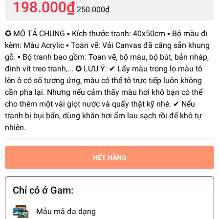
198.000₫
250.000₫
✪ MÔ TẢ CHUNG ▪️ Kích thước tranh: 40x50cm ▪️ Bộ màu đi
kèm: Màu Acrylic ▪️ Toan vẽ: Vải Canvas đã căng sẵn khung
gỗ. ▪️ Bộ tranh bao gồm: Toan vẽ, bộ màu, bộ bút, bản nháp,
đinh vít treo tranh,... ✪ LƯU Ý: ✔ Lấy màu trong lọ màu tô
lên ô có số tương ứng, màu có thể tô trực tiếp luôn không
cần pha lại. Nhưng nếu cảm thấy màu hơi khô bạn có thể
cho thêm một vài giọt nước và quấy thật kỹ nhé. ✔ Nếu
tranh bị bụi bẩn, dùng khăn hơi ẩm lau sạch rồi để khô tự
nhiên.
HẾT HÀNG
Chỉ có ở Gam:
Mẫu mã đa dạng