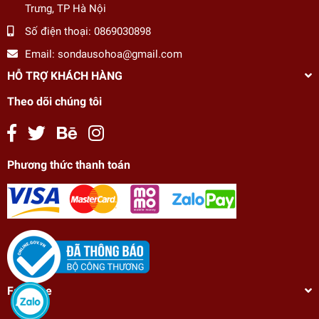
Trưng, TP Hà Nội
Số điện thoại:
0869030898
Email:
sondausohoa@gmail.com
HỖ TRỢ KHÁCH HÀNG
Theo dõi chúng tôi
Phương thức thanh toán
Tranh số hóa tự tô màu Châu Tấn cổ trang Hậu
Fanpage
cung Như Ý truyện NV4392
198.000₫