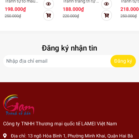
Tranh tự tô màu
Tranh trang trí tự tô
Tranh tự 
DIY sơn dầu số hóa
màu theo số Gam
sơn dầu 
198.000₫
188.000₫
218.000
NV0803 Messi Cầu
lễ hội đèn lồng
Gam Toto
250.000₫
220.000₫
250.000₫
thủ bóng đá
Nhật Bản HH4284
HH0571
Đăng ký nhận tin
Đăng ký
Công ty TNHH Thương mại quốc tế LAMEI Việt Nam
Địa chỉ:
13 ngõ Hòa Bình 1, Phường Minh Khai, Quận Hai Bà