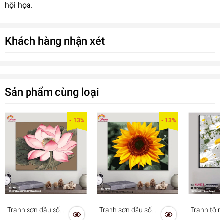
hội họa.
Khách hàng nhận xét
Sản phẩm cùng loại
- 13%
- 13%
Tranh sơn dầu số
Tranh sơn dầu số
Tranh tô
hóa tự tô cho người
hóa tô màu theo số
số sơn d