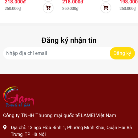
218.000₫
218.000₫
198.000
lớn Gam Hoa sen
Gam Hoa hướng
Gam cúc 
250.000₫
250.000₫
250.000₫
hồng HL4114
dương HL4091
trắng HL
Đăng ký nhận tin
Đăng ký
Công ty TNHH Thương mại quốc tế LAMEI Việt Nam
Địa chỉ:
13 ngõ Hòa Bình 1, Phường Minh Khai, Quận Hai Bà
Trưng, TP Hà Nội