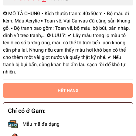
✪ MÔ TẢ CHUNG ▪️ Kích thước tranh: 40x50cm ▪️ Bộ màu đi
kèm: Màu Acrylic ▪️ Toan vẽ: Vải Canvas đã căng sẵn khung
gỗ. ▪️ Bộ tranh bao gồm: Toan vẽ, bộ màu, bộ bút, bản nháp,
đinh vít treo tranh,... ✪ LƯU Ý: ✔ Lấy màu trong lọ màu tô
lên ô có số tương ứng, màu có thể tô trực tiếp luôn không
cần pha lại. Nhưng nếu cảm thấy màu hơi khô bạn có thể
cho thêm một vài giọt nước và quấy thật kỹ nhé. ✔ Nếu
tranh bị bụi bẩn, dùng khăn hơi ẩm lau sạch rồi để khô tự
nhiên.
HẾT HÀNG
Chỉ có ở Gam:
Mẫu mã đa dạng