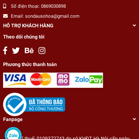
Số điện thoại:
0869030898
Email:
sondausohoa@gmail.com
HỖ TRỢ KHÁCH HÀNG
Theo dõi chúng tôi
Phương thức thanh toán
Fanpage
Tranh sơn dầu số hóa tự vẽ DIY Con đường hoa
anh đào mã HL0153C
Mã số thuế: 0109372743 do sở KHĐT Hà Nội cấp ngày