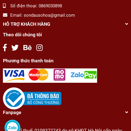
Số điện thoại:
0869030898
Email:
sondausohoa@gmail.com
HỖ TRỢ KHÁCH HÀNG
Theo dõi chúng tôi
Phương thức thanh toán
Fanpage
Tranh số hóa tự tô màu Gam C006 20x30cm
căng sẵn khung
Mã số thuế: 0109372743 do sở KHĐT Hà Nội cấp ngày