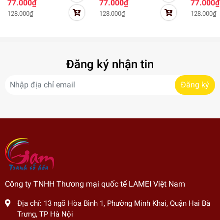
77.000₫
77.000₫
77.000₫
C237 20x30cm
C231 20x30cm
20x30cm 
128.000₫
128.000₫
128.000₫
căng sẵn khung
căng sẵn khung
khung
Đăng ký nhận tin
Đăng ký
Công ty TNHH Thương mại quốc tế LAMEI Việt Nam
Địa chỉ:
13 ngõ Hòa Bình 1, Phường Minh Khai, Quận Hai Bà
Trưng, TP Hà Nội