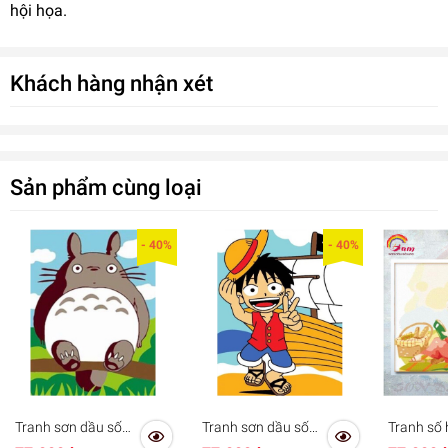
hội họa.
Khách hàng nhận xét
Sản phẩm cùng loại
- 40%
- 40%
Tranh sơn dầu số
Tranh sơn dầu số
Tranh số 
hóa tự tô Gam
hóa tự tô Gam
màu Gam