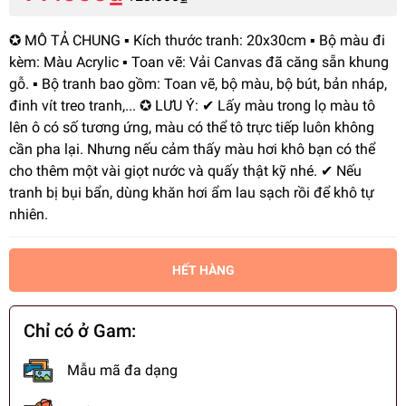
✪ MÔ TẢ CHUNG ▪️ Kích thước tranh: 20x30cm ▪️ Bộ màu đi
kèm: Màu Acrylic ▪️ Toan vẽ: Vải Canvas đã căng sẵn khung
gỗ. ▪️ Bộ tranh bao gồm: Toan vẽ, bộ màu, bộ bút, bản nháp,
đinh vít treo tranh,... ✪ LƯU Ý: ✔ Lấy màu trong lọ màu tô
lên ô có số tương ứng, màu có thể tô trực tiếp luôn không
cần pha lại. Nhưng nếu cảm thấy màu hơi khô bạn có thể
cho thêm một vài giọt nước và quấy thật kỹ nhé. ✔ Nếu
tranh bị bụi bẩn, dùng khăn hơi ẩm lau sạch rồi để khô tự
nhiên.
HẾT HÀNG
Chỉ có ở Gam:
Mẫu mã đa dạng