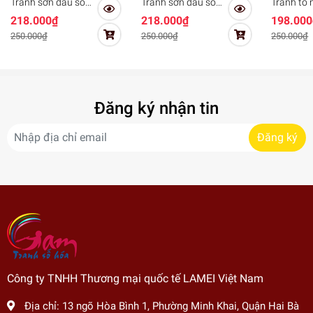
Tranh sơn dầu số
Tranh sơn dầu số
Tranh tô
hóa tự tô cho người
hóa tô màu theo số
số sơn d
218.000₫
218.000₫
198.000
lớn Gam Hoa sen
Gam Hoa hướng
Gam cúc 
250.000₫
250.000₫
250.000₫
hồng HL4114
dương HL4091
trắng HL
Đăng ký nhận tin
Đăng ký
Công ty TNHH Thương mại quốc tế LAMEI Việt Nam
Địa chỉ:
13 ngõ Hòa Bình 1, Phường Minh Khai, Quận Hai Bà