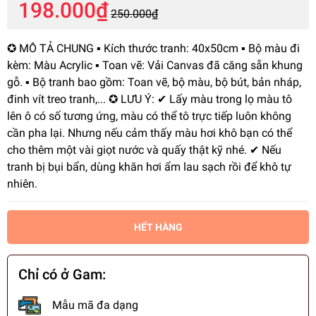
198.000₫
250.000₫
✪ MÔ TẢ CHUNG ▪️ Kích thước tranh: 40x50cm ▪️ Bộ màu đi
kèm: Màu Acrylic ▪️ Toan vẽ: Vải Canvas đã căng sẵn khung
gỗ. ▪️ Bộ tranh bao gồm: Toan vẽ, bộ màu, bộ bút, bản nháp,
đinh vít treo tranh,... ✪ LƯU Ý: ✔ Lấy màu trong lọ màu tô
lên ô có số tương ứng, màu có thể tô trực tiếp luôn không
cần pha lại. Nhưng nếu cảm thấy màu hơi khô bạn có thể
cho thêm một vài giọt nước và quấy thật kỹ nhé. ✔ Nếu
tranh bị bụi bẩn, dùng khăn hơi ẩm lau sạch rồi để khô tự
nhiên.
HẾT HÀNG
Chỉ có ở Gam:
Mẫu mã đa dạng