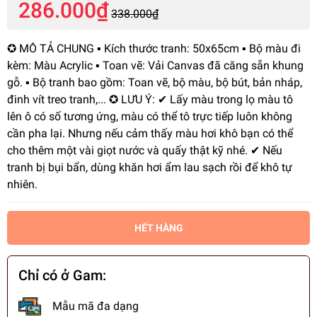
286.000₫
338.000₫
✪ MÔ TẢ CHUNG ▪️ Kích thước tranh: 50x65cm ▪️ Bộ màu đi
kèm: Màu Acrylic ▪️ Toan vẽ: Vải Canvas đã căng sẵn khung
gỗ. ▪️ Bộ tranh bao gồm: Toan vẽ, bộ màu, bộ bút, bản nháp,
đinh vít treo tranh,... ✪ LƯU Ý: ✔ Lấy màu trong lọ màu tô
lên ô có số tương ứng, màu có thể tô trực tiếp luôn không
cần pha lại. Nhưng nếu cảm thấy màu hơi khô bạn có thể
cho thêm một vài giọt nước và quấy thật kỹ nhé. ✔ Nếu
tranh bị bụi bẩn, dùng khăn hơi ẩm lau sạch rồi để khô tự
nhiên.
HẾT HÀNG
Chỉ có ở Gam:
Mẫu mã đa dạng